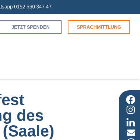
atsapp 0152 560 347 47
JETZT SPENDEN
SPRACHMITTLUNG
fest
ng des
 (Saale)