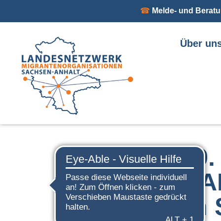
☎
Melde- und Beratu
Über un
Zurück
Am 29. 
des LA
neuen S