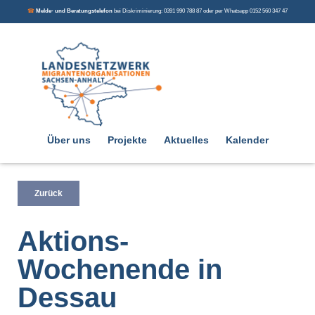
☎
Melde- und Beratungstelefon
bei Diskriminierung: 0391 990 788 87 oder per Whatsapp 0152 560 347 47
Über uns
Projekte
Aktuelles
Kalender
Zurück
Aktions-
Wochenende in
Dessau